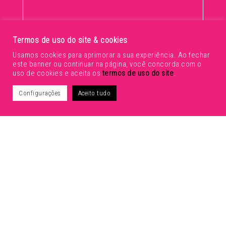
0 / 180
Termos de uso do site & cookies
Usamos cookies para aprimorar a sua experiência. Ao fechar
Enviar mensagem
este banner ou continuar na página, você concorda com o
uso de cookies e aceita os
termos de uso do site
.
Configurações
Aceito tudo