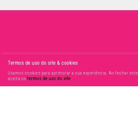
Entre em contato conosc
Termos de uso do site & cookies
Usamos cookies para aprimorar a sua experiência. Ao fechar est
aceita os
termos de uso do site
.
Primeiro Nome
*
Endereço de E-mail
*