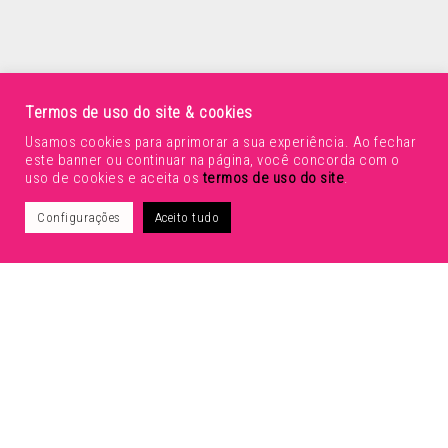
Termos de uso do site & cookies
Usamos cookies para aprimorar a sua experiência. Ao fechar
este banner ou continuar na página, você concorda com o
Voltar para portfolio
uso de cookies e aceita os
termos de uso do site
.
Configurações
Aceito tudo