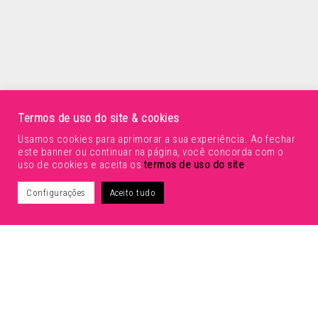
Termos de uso do site & cookies
Voltar para portfolio
Usamos cookies para aprimorar a sua experiência. Ao fechar
este banner ou continuar na página, você concorda com o
uso de cookies e aceita os
termos de uso do site
.
Configurações
Aceito tudo