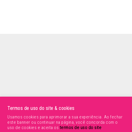
Termos de uso do site & cookies
Usamos cookies para aprimorar a sua experiência. Ao fechar
este banner ou continuar na página, você concorda com o
uso de cookies e aceita os
termos de uso do site
.