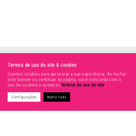
Termos de uso do site & cookies
Usamos cookies para aprimorar a sua experiência. Ao fechar
este banner ou continuar na página, você concorda com o
uso de cookies e aceita os
termos de uso do site
.
Configurações
Aceito tudo